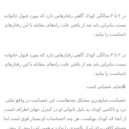
در ۲ تا ۳ سالگي كودك گاهي رفتارهايي دارد كه مورد قبول خانواده
نيست بنابراین باید بعد از یافتن علت راه‌های مقابله با این رفتارهای
نامناسب را بیابید.
در ۲ تا ۳ سالگي كودك گاهي رفتارهايي دارد كه مورد قبول خانواده
نيست بنابراین باید بعد از یافتن علت راه‌های مقابله با این رفتارهای
نامناسب را بیابید.
🔺شاید عصبانی است
عصبانيت شايع‌ترين مشكل بچه‌هاست. اين عصبانيت در واقع تجلي
درد و ناكامي كودك به دليل ناتواني او در كنترل جهان اطراف است.
از آنجا كه كودك نوپاست، هر چند احساسات او بسيار قوي است اما
وسيله كافي براي ابراز نااميدي را ندارد و همین او را بيش از پيش