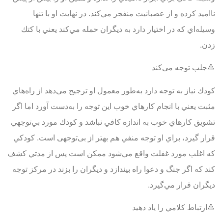
نااميد كرده و از عصبانيت منفجر مي‌كند. در نهايت او با تنها
وسيله‌اي كه در اختيار دارد به دیگران حمله مي‌كند يعني با كتك
زدن.
🔺جلب توجه می‌کند
كودك نياز به توجه دارد به‌طور معمول او ترجيح مي‌دهد از راه‌هاي
مثبت يعني با انجام كارهاي خوب اين توجه را به‌دست آورد اما اگر
تشويق كارهاي خوب به اندازه كافي نباشد و كودك مورد بي‌توجهي
قرار گيرد، براي او توجه منفي هم بهتر از بی‌توجهی است. كودكي
كه اغلب مورد غفلت واقع مي‌شود ممكن است پس از مدتي كشف
كند كه اگر جنگ و دعوا راه بيندازد و ديگران را بزند در مركز توجه
ديگران قرار مي‌گيرد.
🔺ارتباط كلامي را یاد دهید