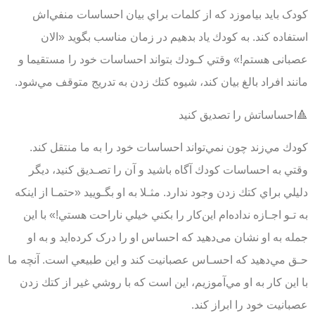
کودک باید بیاموزد که از كلمات براي بيان احساسات منفي‌اش
استفاده كند. به كودك ياد بدهيم در زمان مناسب بگويد «الان
عصبانی هستم!» وقتي كـودك بتواند احساسات خود را مستقيما و
مانند افراد بالغ بيان كند، شیوه كتك زدن به تدريج متوقف مي‌شود.
🔺احساساتش را تصديق كنيد
كودك مي‌زند چون نمي‌تواند احساسات خود را به ما منتقل كند.
وقتي به احساسات كودك آگاه باشيد و آن ‌را تصـديق كنيد، ديگر
دليلي براي كتك زدن وجود ندارد. مثـلا به او بگـوييد «حتمـا از اينكه
به تـو اجـازه نداده‌ام اين‌كار را بكني خيلي ناراحت هستي!» با اين
جمله به او نشان می‌دهید كه احساس او را درک کرده‌اید و به او
حـق مي‌دهيد كه احسـاس عصبانيت كند و اين طبيعي است. آنچه ما
با این کار به او مي‌آموزيم، اين است كه با روشي غير از كتك زدن
عصبانيت خود را ابراز كند.